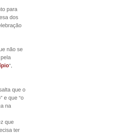
to para
fesa dos
elebração
que não se
 pela
ípio
“,
salta que o
o” e que “o
ça na
ez que
ecisa ter