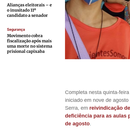
Quem Somos
Quem Somos
Quem Somos
Quem Somos
Alianças eleitorais – e
o inusitado 11º
Expediente
Expediente
Expediente
Expediente
candidato a senador
Contato
Contato
Contato
Contato
Segurança
Anuncie
Anuncie
Anuncie
Anuncie
Movimento cobra
fiscalização após mais
uma morte no sistema
Termos de Uso
Termos de Uso
Termos de Uso
Termos de Uso
prisional capixaba
Privacidade
Privacidade
Privacidade
Privacidade
Completa nesta quinta-feir
iniciado em nove de agosto
Serra, em
reivindicação d
deficiência para as aulas
de agosto
.