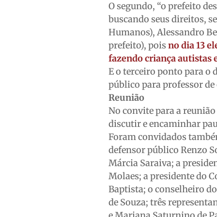
O segundo, “o prefeito de
buscando seus direitos, s
Humanos), Alessandro Ber
prefeito), pois
no dia 13 e
fazendo criança autistas 
E o terceiro ponto para o
público para professor de
Reunião
No convite para a reunião 
discutir e encaminhar pau
Foram convidados tamb
defensor público Renzo S
Márcia Saraiva; a presid
Molaes; a presidente do C
Baptista; o conselheiro d
de Souza; três representa
e Mariana Saturnino de P