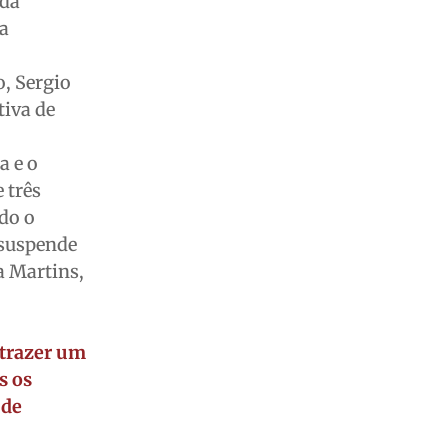
 da
ga
, Sergio
tiva de
a e o
 três
do o
 suspende
a Martins,
 trazer um
s os
 de