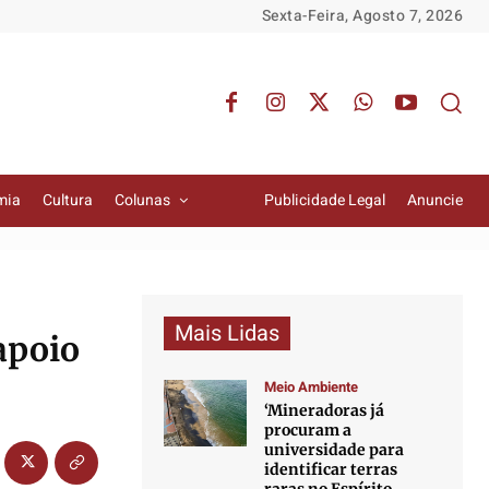
Sexta-Feira, Agosto 7, 2026
mia
Cultura
Colunas
Publicidade Legal
Anuncie
Mais Lidas
apoio
Meio Ambiente
‘Mineradoras já
procuram a
universidade para
identificar terras