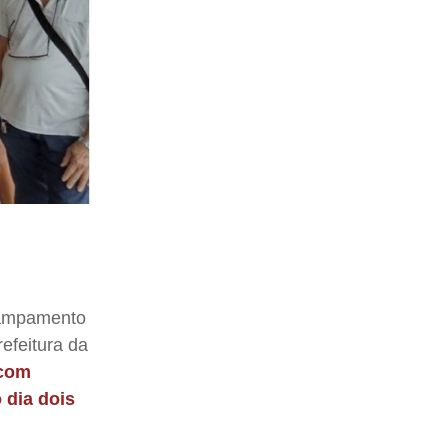
acampamento
efeitura da
 com
 dia dois