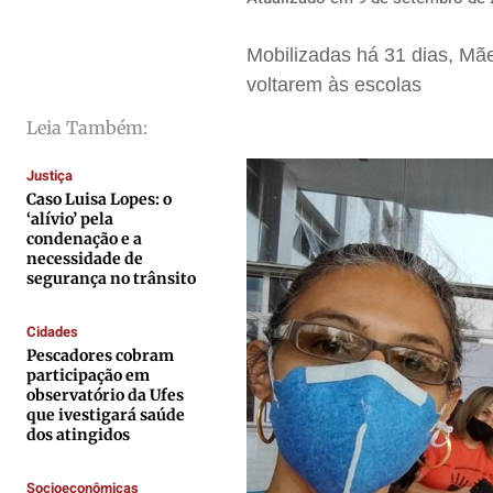
Saúde
Saúde
Saúde
Saúde
Mobilizadas há 31 dias, Mãe
Cidades
Cidades
Cidades
Cidades
voltarem às escolas
Direitos
Direitos
Direitos
Direitos
Leia Também:
Economia
Economia
Economia
Economia
Cultura
Cultura
Cultura
Cultura
Justiça
Colunas
Colunas
Colunas
Colunas
Caso Luisa Lopes: o
‘alívio’ pela
Caetano Roque
Caetano Roque
Caetano Roque
Caetano Roque
condenação e a
necessidade de
Gustavo Bastos
Gustavo Bastos
Gustavo Bastos
Gustavo Bastos
segurança no trânsito
Jr Mignone (in memorian)
Jr Mignone (in memorian)
Jr Mignone (in memorian)
Jr Mignone (in memorian)
Cidades
Wanda Sily
Wanda Sily
Wanda Sily
Wanda Sily
Pescadores cobram
participação em
observatório da Ufes
Publicidade Legal
Publicidade Legal
Publicidade Legal
Publicidade Legal
que ivestigará saúde
dos atingidos
Anuncie
Anuncie
Anuncie
Anuncie
Socioeconômicas