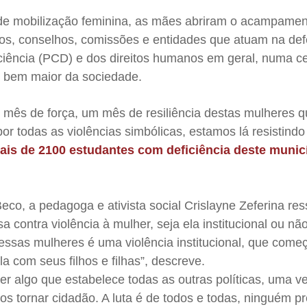
e mobilização feminina, as mães abriram o acampamen
os, conselhos, comissões e entidades que atuam na de
iciência (PCD) e dos direitos humanos em geral, numa c
lo bem maior da sociedade.
 mês de força, um mês de resiliência destas mulheres 
 todas as violências simbólicas, estamos lá resistindo
mais de 2100 estudantes com deficiência deste munic
co, a pedagoga e ativista social Crislayne Zeferina res
sa contra violência à mulher, seja ela institucional ou nã
ssas mulheres é uma violência institucional, que come
la com seus filhos e filhas”, descreve.
er algo que estabelece todas as outras políticas, uma v
s tornar cidadão. A luta é de todos e todas, ninguém pr