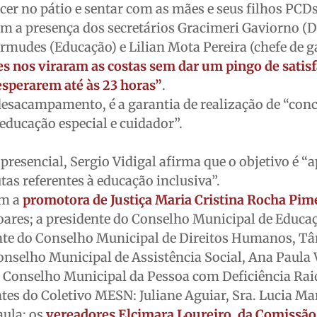
scer no pátio e sentar com as mães e seus filhos PCD
em a presença dos secretários Gracimeri Gaviorno (D
mudes (Educação) e Lilian Mota Pereira (chefe de g
les nos viraram as costas sem dar um pingo de satis
esperarem até às 23 horas”
.
 desacampamento, é a garantia de realização de “con
 educação especial e cuidador”.
presencial, Sergio Vidigal afirma que o objetivo é “a
tas referentes à educação inclusiva”.
ém a
promotora de Justiça Maria Cristina Rocha Pim
oares; a presidente do Conselho Municipal de Educa
ente do Conselho Municipal de Direitos Humanos, Tâ
onselho Municipal de Assistência Social, Ana Paula
o Conselho Municipal da Pessoa com Deficiência Rai
ntes do Coletivo MESN: Juliane Aguiar, Sra. Lucia M
aula; os
vereadores Elcimara Loureiro, da Comissão