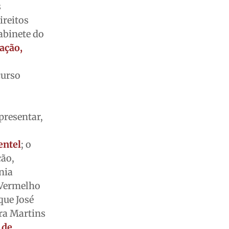
s
ireitos
abinete do
fação,
curso
presentar,
entel
; o
ção,
nia
 Vermelho
que José
ara Martins
 de