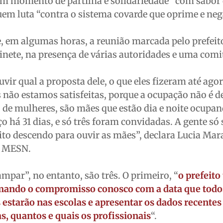
m momento de partilha e solidariedade” com sabor
uem luta “contra o sistema covarde que oprime e ne
, em algumas horas, a reunião marcada pelo prefeito
inete, na presença de várias autoridades e uma comi
ir qual a proposta dele, o que eles fizeram até agor
 não estamos satisfeitas, porque a ocupação não é de
de mulheres, são mães que estão dia e noite ocupan
 há 31 dias, e só três foram convidadas. A gente só
to descendo para ouvir as mães”, declara Lucia Mar
o MESN.
mpar”, no entanto, são três. O primeiro, “
o prefeito
mando o compromisso conosco com a data que todo
 estarão nas escolas e apresentar os dados recentes
s, quantos e quais os profissionais
“.