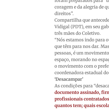
foram preparados para “u
coragem e da alegria de q
direitos”.
Compartilha que antecede
Vidigal (PDT), em seu gab
três mães do Coletivo.
“Nós estamos indo para ouv
que têm para nos dar. Mas
pessoas, é um movimento 
espaço, morando no espaço
o movimento com o prefei
coordenadora estadual d
‘Desacampar’
As condições para “desaca
documento assinado, fir
profissionais contratados
quantos tem; quais escola